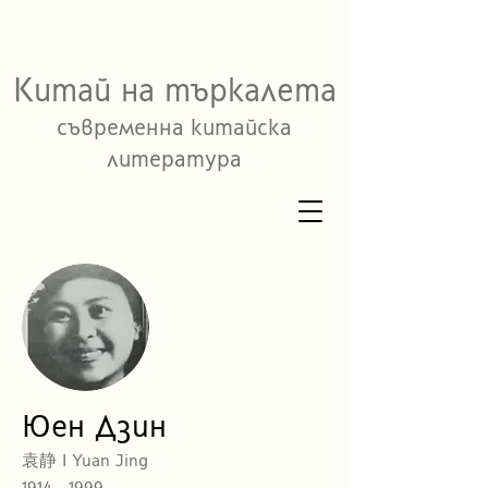
Китай на търкалета
съвременна китайска
литература
Юен Дзин
袁静 I Yuan Jing