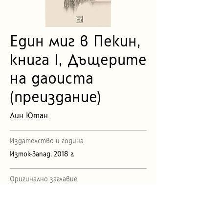
Един миг в Пекин,
книга I, Дъщерите
на даоиста
(преиздание)
Лин Ютан
Издателство и година
Изток-Запад, 2018 г.
Оригинално заглавие
Moment in Peking
Първо издание