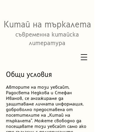
Китай на търкалета
съвременна китайска
литература
Общи условия
Авторите на този уебсайт,
Радосвета Недкова и Стефан
Иванов, се ангажираме да
защитаваме личната информация,
доброволно предоставена от
посетителите на „Китай на
търкалета“. Можете свободно да
посещавате този уебсайт само ако
сте съгласни с долуописаните