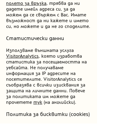
полето за връзка
, трябва да ни
дадете имейл адреса си, за да
можем да се свържем с Вас. Имате
възможност да ни кажете и името
си, но можете и да не го споделите.
Статистически данни
Използваме външната услуга
VisitorAnalytics
, която изработва
статистика за посещаемостта на
уебсайта. Не получаваме
информация за IP адресите на
посетителите. VisitorAnalytics се
съобразява с всички изисквания за
защита на личните данни. Повече
за политиката им можете да
прочетете
тук
(на английски).
Политика за бисквитки (cookies)
Бисквитката е малък текстови
файл с информация, който