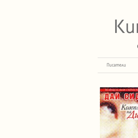
Ки
Писатели
Компл