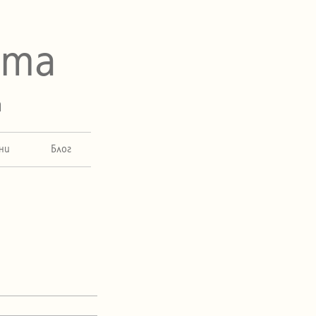
ета
а
ни
Блог