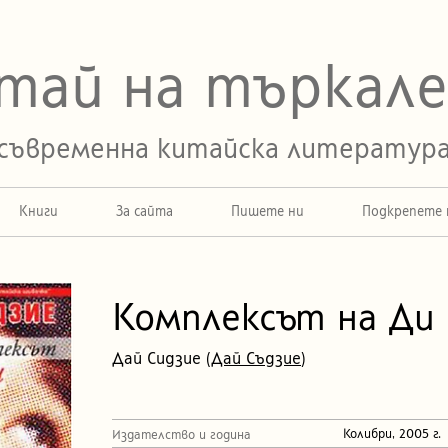
тай на търкал
съвременна китайска литератур
Книги
За сайта
Пишете ни
Подкрепете 
ексът на Ди
Комплексът на Ди
Дай Сидзие (
Дай Съдзие
)
Колибри, 2005 г.
Издателство и година