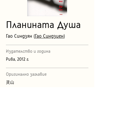
Планината Душа
Гао Синдзян (
Гао Синдзиен
)
Издателство и година
Рива, 2012 г.
Оригинално заглавие
灵山
Първо издание
1990 г., Тайван
Превод от английски
Цветан Петков