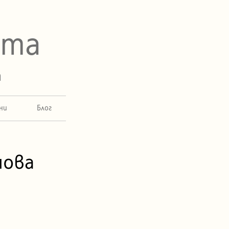
ета
а
ни
Блог
я
нова