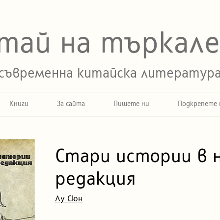
тай на търкал
съвременна китайска литератур
Книги
За сайта
Пишете ни
Подкрепете 
 истории в нова редакци
Стари истории в 
редакция
Лу Сюн