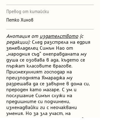
Превод от китайски
Петко Хинов
Анотация от
издателството
(с
редакции):
След разстрела на едрия
земевладелец Симън Нао от
„народния съд“ онеправданата му
душа се озовава в ада, където се
пържат класовите врагове.
Присмехулният господар на
преизподнята Ямараджа му
разрешава да се завърне в дома си,
прероден като магаре. С ум и
послушание Симън служи на
предишните си подчинени,
изненадвайки ги с неочаквани
умения. Но за зла участ, на
магарето не е отреден щастлив
живот. И така Симън се преражда
отново и отново: като упорит бик,
като плодовит нерез, като умно