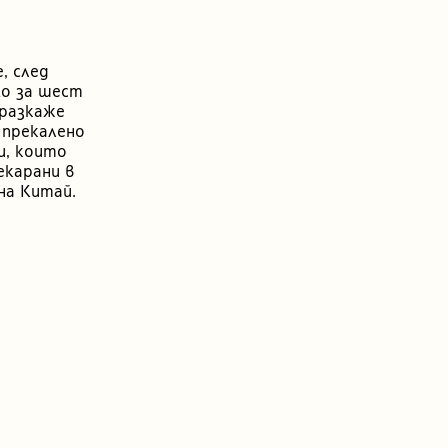
, след
мо за шест
 разкаже
 прекалено
и, които
екарани в
на Китай.