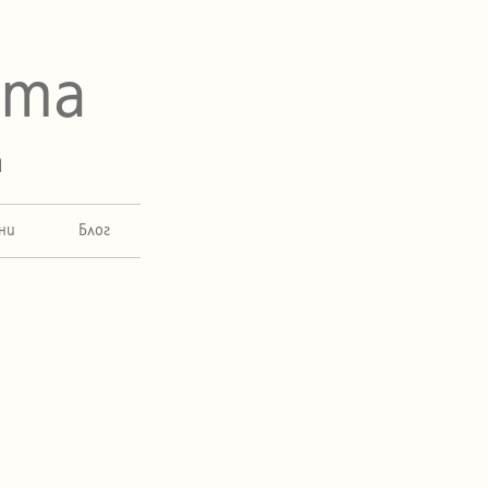
ета
а
ни
Блог