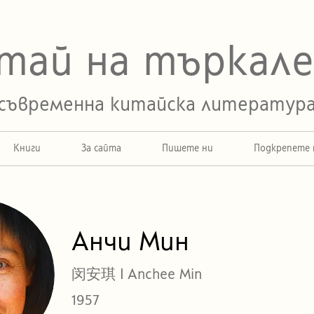
тай на търкал
съвременна китайска литератур
Книги
За сайта
Пишете ни
Подкрепете 
Анчи Мин
闵安琪 I Anchee Min
1957