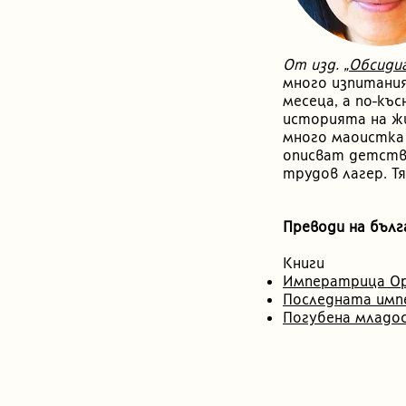
От изд.
„Обсиди
много изпитания
месеца, а по-къ
историята на жи
много маоистка 
описват детство
трудов лагер. Т
Преводи на бълг
Книги
Императрица О
Последната имп
Погубена младо