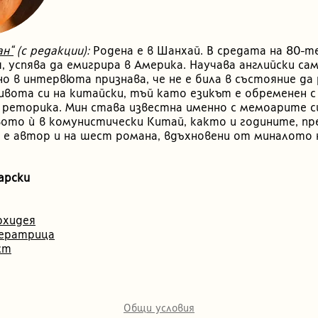
ан“
(с редакции):
Родена е в Шанхай. В средата на 80-те
, успява да емигрира в Америка. Научава английски са
сно в интервюта признава, че не е била в състояние да
вота си на китайски, тъй като езикът е обременен с
реторика. Мин става известна именно с мемоарите с
то ѝ в комунистически Китай, както и годините, пр
я е автор и на шест романа, вдъхновени от миналото 
арски
рхидея
ератрица
ст
Общи условия