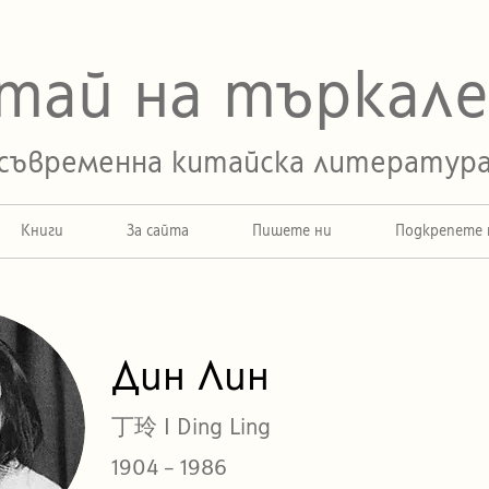
тай на търкал
съвременна китайска литератур
Книги
За сайта
Пишете ни
Подкрепете 
Дин Лин
丁玲 I Ding Ling
1904 – 1986