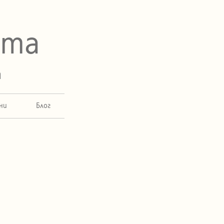
ета
а
ни
Блог