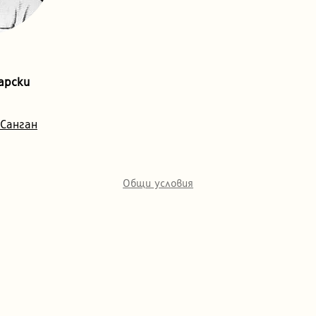
арски
 Санган
Общи условия