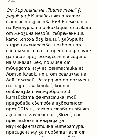
1963
От корицата на „Трите тела“ (с
редакции):
Китайският писател
фантаст израства във времената
на Културната революция, описвани
от мнозина негови съвременници
като „епоха без книги“, завършва
хидроинженерство и работи по
специалността си, преди да започне
да пише през осемдесетте години
на миналия век, повлиян от
твърдата научна фантастика на
Артър Кларк, но и от реализма на
Лев Толстой. Рекордьор по получени
награди „Галактика“, които
отбелязват най-доброто в
китайската фантастика, той
придобива световна известност
през 2015 г., когато става първият
азиатски лауреат на „Хюго“, най-
престижната награда за
научнофантастична литература,
присъдена му за първата част от