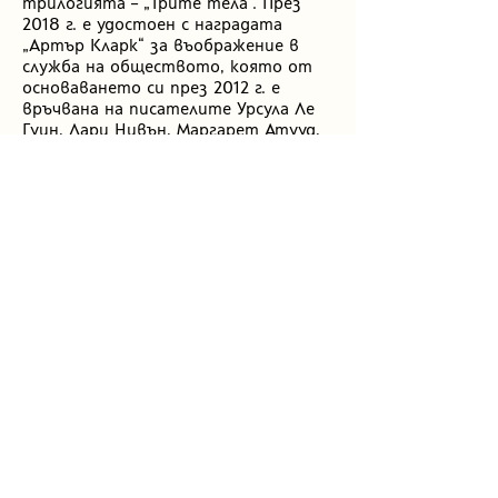
трилогията – „Трите тела“. През
2018 г. е удостоен с наградата
„Артър Кларк“ за въображение в
служба на обществото, която от
основаването си през 2012 г. е
връчвана на писателите Урсула Ле
Гуин, Лари Нивън, Маргарет Атууд,
Ким Стенли Робинсън и Джордж
Мартин.
Преводи на български
Книги
Трите тела
(Земното минало I)
Тъмна гора
(Земното минало II)
Безсмъртната смърт
(Земното
минало III)
Странстващата Земя
Кълбовидна мълния