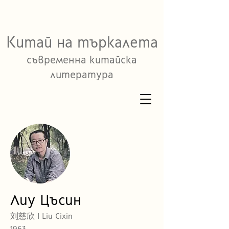
Китай на търкалета
съвременна китайска
литература
Лиу Цъсин
刘慈欣 I Liu Cixin