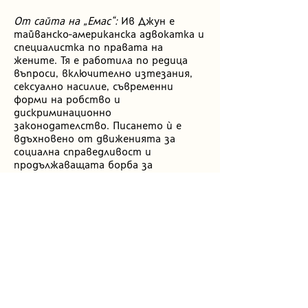
От сайта на „Емас“:
Ив Джун е
тайванско-американска адвокатка и
специалистка по правата на
жените. Тя е работила по редица
въпроси, включително изтезания,
сексуално насилие, съвременни
форми на робство и
дискриминационно
законодателство. Писането ѝ е
вдъхновено от движенията за
социална справедливост и
продължаващата борба за
равенство и основни свободи по
целия свят.
Преводи на български
Книги
Дъщерите на Шандун